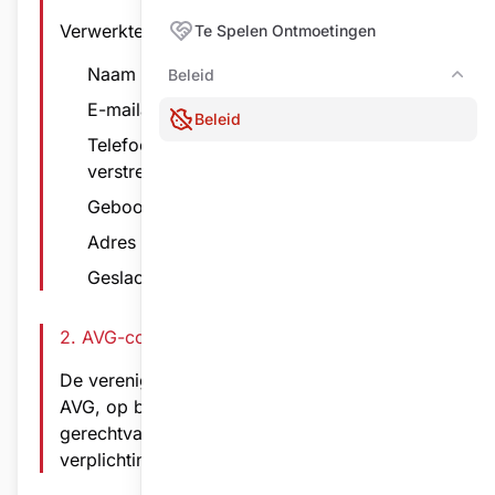
Verwerkte persoonsgegevens:
Te Spelen Ontmoetingen
Naam en voornaam
Beleid
Bele
E-mailadres (indien verstrekt)
Beleid
Telefoonnummer/Mobielnummer (indien
verstrekt)
Geboortedatum (indien verstrekt)
Adres (indien verstrekt)
Geslacht (indien verstrekt)
2. AVG-conformiteit
De vereniging verwerkt gegevens conform de
AVG, op basis van overeenkomst,
gerechtvaardigd belang en wettelijke
verplichtingen.