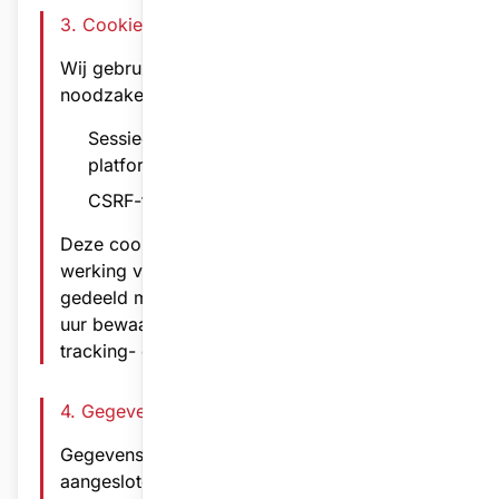
3. Cookies & Technologie
Wij gebruiken uitsluitend technisch
noodzakelijke cookies:
Sessiecookies - essentieel voor
platformfunctionaliteit
CSRF-tokens - beveiliging tegen misbruik
Deze cookies zijn strikt noodzakelijk voor de
werking van het platform en worden niet
gedeeld met derden. Ze worden maximaal 2
uur bewaard. Wij maken geen gebruik van
tracking- of analytische cookies.
4. Gegevensbewaring
Gegevens worden bewaard zolang
aangesloten bij de vereniging. Verwijdering kan