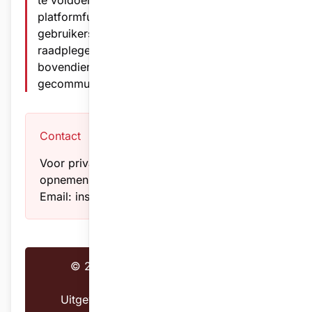
te voldoen aan wijzigingen in wetgeving of
platformfunctionaliteit. We adviseren
gebruikers deze pagina regelmatig te
raadplegen. Belangrijke wijzigingen zullen
bovendien via het platform worden
gecommuniceerd.
Contact
Voor privacyvragen kunt u contact
opnemen met: KBBB Antwerpen
Email: inschrijvingen@kbbbantwerpen.be
© 2025 Triomphix - Alle rechten
voorbehouden
Uitgevoerd in overeenstemming met