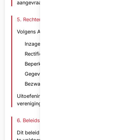
aangevraagd worden via de vereniging.
5. Rechten van Gebruikers
Volgens AVG hebt u recht op:
Inzage en kopie van gegevens
Rectificatie en verwijdering
Beperking van verwerking
Gegevensoverdraagbaarheid
Bezwaar tegen verwerking
Uitoefening van rechten gebeurt via de
vereniging.
6. Beleidswijzigingen
Dit beleid kan periodiek worden aangepast om