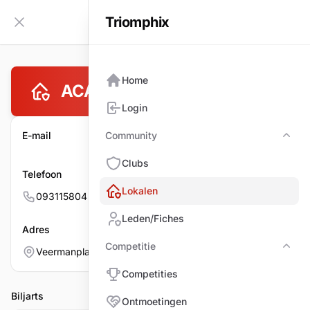
Triomphix
NL
Zijbalk inklappen
Home
ACADEMIE CENTRUM GENT
Login
E-mail
Community
Com
Clubs
Telefoon
Lokalen
093115804
Leden/Fiches
Adres
Competitie
Veermanplain (zwembad) 4, 9000 GENT
Comp
Competities
Biljarts
Ontmoetingen